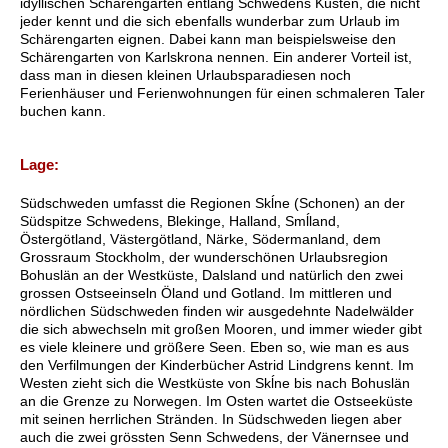
idyllischen Schärengärten entlang Schwedens Küsten, die nicht
jeder kennt und die sich ebenfalls wunderbar zum Urlaub im
Schärengarten eignen. Dabei kann man beispielsweise den
Schärengarten von Karlskrona nennen. Ein anderer Vorteil ist,
dass man in diesen kleinen Urlaubsparadiesen noch
Ferienhäuser und Ferienwohnungen für einen schmaleren Taler
buchen kann.
Lage:
Südschweden umfasst die Regionen Skĺne (Schonen) an der
Südspitze Schwedens, Blekinge, Halland, Smĺland,
Östergötland, Västergötland, Närke, Södermanland, dem
Grossraum Stockholm, der wunderschönen Urlaubsregion
Bohuslän an der Westküste, Dalsland und natürlich den zwei
grossen Ostseeinseln Öland und Gotland. Im mittleren und
nördlichen Südschweden finden wir ausgedehnte Nadelwälder
die sich abwechseln mit großen Mooren, und immer wieder gibt
es viele kleinere und größere Seen. Eben so, wie man es aus
den Verfilmungen der Kinderbücher Astrid Lindgrens kennt. Im
Westen zieht sich die Westküste von Skĺne bis nach Bohuslän
an die Grenze zu Norwegen. Im Osten wartet die Ostseeküste
mit seinen herrlichen Stränden. In Südschweden liegen aber
auch die zwei grössten Senn Schwedens, der Vänernsee und