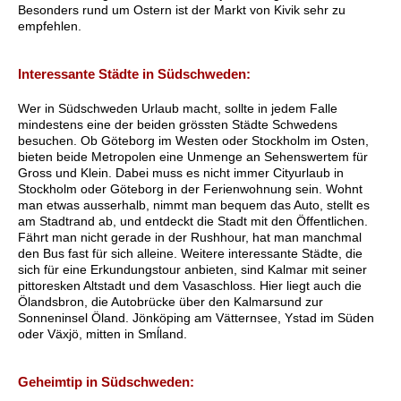
Besonders rund um Ostern ist der Markt von Kivik sehr zu
empfehlen.
Interessante Städte in Südschweden:
Wer in Südschweden Urlaub macht, sollte in jedem Falle
mindestens eine der beiden grössten Städte Schwedens
besuchen. Ob Göteborg im Westen oder Stockholm im Osten,
bieten beide Metropolen eine Unmenge an Sehenswertem für
Gross und Klein. Dabei muss es nicht immer Cityurlaub in
Stockholm oder Göteborg in der Ferienwohnung sein. Wohnt
man etwas ausserhalb, nimmt man bequem das Auto, stellt es
am Stadtrand ab, und entdeckt die Stadt mit den Öffentlichen.
Fährt man nicht gerade in der Rushhour, hat man manchmal
den Bus fast für sich alleine. Weitere interessante Städte, die
sich für eine Erkundungstour anbieten, sind Kalmar mit seiner
pittoresken Altstadt und dem Vasaschloss. Hier liegt auch die
Ölandsbron, die Autobrücke über den Kalmarsund zur
Sonneninsel Öland. Jönköping am Vätternsee, Ystad im Süden
oder Växjö, mitten in Smĺland.
Geheimtip in Südschweden: