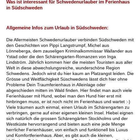
Was ist interessant für Schwedenurlauber im Ferienhaus
in Südschweden
Allgemeine Infos zum Urlaub in Südschweden:
Die Allermeisten Schwedenurlauber verbinden Südschweden mit
den Geschichten von Pippi Langstrumpf, Michel aus
Lönneberga, dem zauseligen Kriminalkommissar Wallander aus
Ystad oder die den Schärengarten-Romanzen von Inga
Lindström. Jährlich kommen hier die meisten Touristen aus aller
Welt in diese abwechslungsreiche, wunderschöne Region
Schwedens. Jedoch wirst du hier kaum an Platzangst leiden. Die
Grösse und Weitflächigkeit Süschwedens lässt dich hier ohne
Probleme Dein Traumferienhaus in Alleinlage oder
abgeschieden mitten im Wald finden. Hier findet man auch viele
Ferienhäuser mit Hund, wobei man den Hund hier erst mit
hinbringen muss, er ist noch nicht im Ferienhaus und wartet :-)
Viele träumen auch einmal, einen Urlaub im Schärengarten zu
verbringen, gerne auf einer eigenen kleinen Insel. Hiebei eignen
sich natürlich die grossen Schärengärten Stockholms und der
Westküste hervorrangend und bieten auch eine jede Menge
herrlicher Ferienhäuser, von einfach und funktionell bis Luxus
und Komfortferienhaus. Aber, es gibt auch die kleinen,