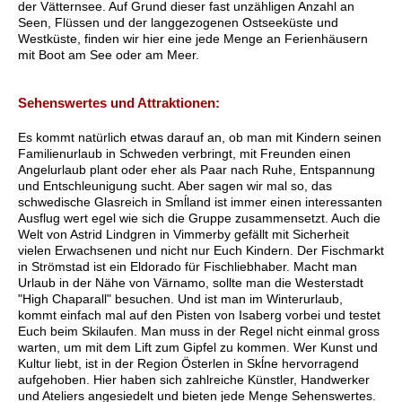
der Vätternsee. Auf Grund dieser fast unzähligen Anzahl an
Seen, Flüssen und der langgezogenen Ostseeküste und
Westküste, finden wir hier eine jede Menge an Ferienhäusern
mit Boot am See oder am Meer.
Sehenswertes und Attraktionen:
Es kommt natürlich etwas darauf an, ob man mit Kindern seinen
Familienurlaub in Schweden verbringt, mit Freunden einen
Angelurlaub plant oder eher als Paar nach Ruhe, Entspannung
und Entschleunigung sucht. Aber sagen wir mal so, das
schwedische Glasreich in Smĺland ist immer einen interessanten
Ausflug wert egel wie sich die Gruppe zusammensetzt. Auch die
Welt von Astrid Lindgren in Vimmerby gefällt mit Sicherheit
vielen Erwachsenen und nicht nur Euch Kindern. Der Fischmarkt
in Strömstad ist ein Eldorado für Fischliebhaber. Macht man
Urlaub in der Nähe von Värnamo, sollte man die Westerstadt
"High Chaparall" besuchen. Und ist man im Winterurlaub,
kommt einfach mal auf den Pisten von Isaberg vorbei und testet
Euch beim Skilaufen. Man muss in der Regel nicht einmal gross
warten, um mit dem Lift zum Gipfel zu kommen. Wer Kunst und
Kultur liebt, ist in der Region Österlen in Skĺne hervorragend
aufgehoben. Hier haben sich zahlreiche Künstler, Handwerker
und Ateliers angesiedelt und bieten jede Menge Sehenswertes.