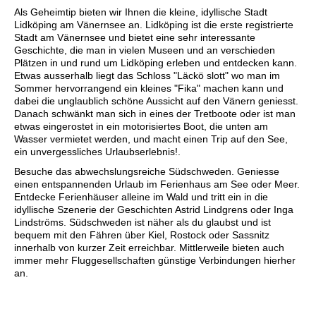
Als Geheimtip bieten wir Ihnen die kleine, idyllische Stadt
Lidköping am Vänernsee an. Lidköping ist die erste registrierte
Stadt am Vänernsee und bietet eine sehr interessante
Geschichte, die man in vielen Museen und an verschieden
Plätzen in und rund um Lidköping erleben und entdecken kann.
Etwas ausserhalb liegt das Schloss "Läckö slott" wo man im
Sommer hervorrangend ein kleines "Fika" machen kann und
dabei die unglaublich schöne Aussicht auf den Vänern geniesst.
Danach schwänkt man sich in eines der Tretboote oder ist man
etwas eingerostet in ein motorisiertes Boot, die unten am
Wasser vermietet werden, und macht einen Trip auf den See,
ein unvergessliches Urlaubserlebnis!.
Besuche das abwechslungsreiche Südschweden. Geniesse
einen entspannenden Urlaub im Ferienhaus am See oder Meer.
Entdecke Ferienhäuser alleine im Wald und tritt ein in die
idyllische Szenerie der Geschichten Astrid Lindgrens oder Inga
Lindströms. Südschweden ist näher als du glaubst und ist
bequem mit den Fähren über Kiel, Rostock oder Sassnitz
innerhalb von kurzer Zeit erreichbar. Mittlerweile bieten auch
immer mehr Fluggesellschaften günstige Verbindungen hierher
an.