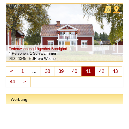
Ferienwohnung Lägenhet Bondgård
4 Personen.
1 Schlafzimmer
960 - 1345
pro Woche
<
1
...
38
39
40
41
42
43
44
>
Werbung