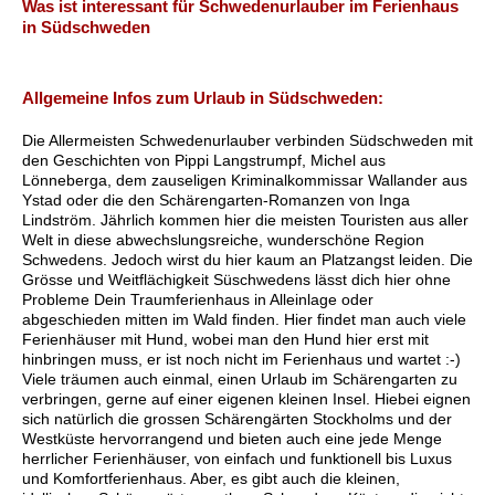
Was ist interessant für Schwedenurlauber im Ferienhaus
in Südschweden
Allgemeine Infos zum Urlaub in Südschweden:
Die Allermeisten Schwedenurlauber verbinden Südschweden mit
den Geschichten von Pippi Langstrumpf, Michel aus
Lönneberga, dem zauseligen Kriminalkommissar Wallander aus
Ystad oder die den Schärengarten-Romanzen von Inga
Lindström. Jährlich kommen hier die meisten Touristen aus aller
Welt in diese abwechslungsreiche, wunderschöne Region
Schwedens. Jedoch wirst du hier kaum an Platzangst leiden. Die
Grösse und Weitflächigkeit Süschwedens lässt dich hier ohne
Probleme Dein Traumferienhaus in Alleinlage oder
abgeschieden mitten im Wald finden. Hier findet man auch viele
Ferienhäuser mit Hund, wobei man den Hund hier erst mit
hinbringen muss, er ist noch nicht im Ferienhaus und wartet :-)
Viele träumen auch einmal, einen Urlaub im Schärengarten zu
verbringen, gerne auf einer eigenen kleinen Insel. Hiebei eignen
sich natürlich die grossen Schärengärten Stockholms und der
Westküste hervorrangend und bieten auch eine jede Menge
herrlicher Ferienhäuser, von einfach und funktionell bis Luxus
und Komfortferienhaus. Aber, es gibt auch die kleinen,