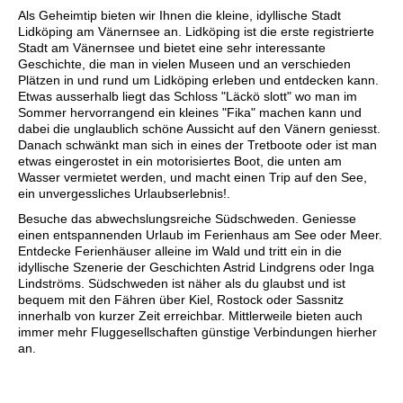
Als Geheimtip bieten wir Ihnen die kleine, idyllische Stadt
Lidköping am Vänernsee an. Lidköping ist die erste registrierte
Stadt am Vänernsee und bietet eine sehr interessante
Geschichte, die man in vielen Museen und an verschieden
Plätzen in und rund um Lidköping erleben und entdecken kann.
Etwas ausserhalb liegt das Schloss "Läckö slott" wo man im
Sommer hervorrangend ein kleines "Fika" machen kann und
dabei die unglaublich schöne Aussicht auf den Vänern geniesst.
Danach schwänkt man sich in eines der Tretboote oder ist man
etwas eingerostet in ein motorisiertes Boot, die unten am
Wasser vermietet werden, und macht einen Trip auf den See,
ein unvergessliches Urlaubserlebnis!.
Besuche das abwechslungsreiche Südschweden. Geniesse
einen entspannenden Urlaub im Ferienhaus am See oder Meer.
Entdecke Ferienhäuser alleine im Wald und tritt ein in die
idyllische Szenerie der Geschichten Astrid Lindgrens oder Inga
Lindströms. Südschweden ist näher als du glaubst und ist
bequem mit den Fähren über Kiel, Rostock oder Sassnitz
innerhalb von kurzer Zeit erreichbar. Mittlerweile bieten auch
immer mehr Fluggesellschaften günstige Verbindungen hierher
an.