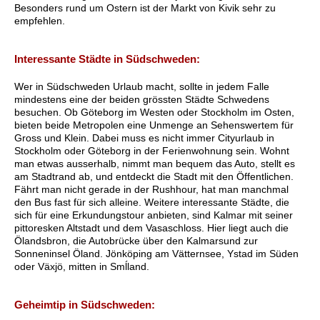
Besonders rund um Ostern ist der Markt von Kivik sehr zu
empfehlen.
Interessante Städte in Südschweden:
Wer in Südschweden Urlaub macht, sollte in jedem Falle
mindestens eine der beiden grössten Städte Schwedens
besuchen. Ob Göteborg im Westen oder Stockholm im Osten,
bieten beide Metropolen eine Unmenge an Sehenswertem für
Gross und Klein. Dabei muss es nicht immer Cityurlaub in
Stockholm oder Göteborg in der Ferienwohnung sein. Wohnt
man etwas ausserhalb, nimmt man bequem das Auto, stellt es
am Stadtrand ab, und entdeckt die Stadt mit den Öffentlichen.
Fährt man nicht gerade in der Rushhour, hat man manchmal
den Bus fast für sich alleine. Weitere interessante Städte, die
sich für eine Erkundungstour anbieten, sind Kalmar mit seiner
pittoresken Altstadt und dem Vasaschloss. Hier liegt auch die
Ölandsbron, die Autobrücke über den Kalmarsund zur
Sonneninsel Öland. Jönköping am Vätternsee, Ystad im Süden
oder Växjö, mitten in Smĺland.
Geheimtip in Südschweden: