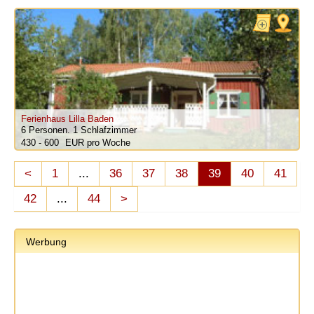
Ferienhaus Lilla Baden
6 Personen.
1 Schlafzimmer
430 - 600
pro Woche
<
1
...
36
37
38
39
40
41
42
...
44
>
Werbung