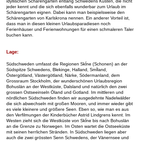
idyllischen Schärengärten entlang Schwedens Küsten, die nicht
jeder kennt und die sich ebenfalls wunderbar zum Urlaub im
Schärengarten eignen. Dabei kann man beispielsweise den
Schärengarten von Karlskrona nennen. Ein anderer Vorteil ist,
dass man in diesen kleinen Urlaubsparadiesen noch
Ferienhäuser und Ferienwohnungen für einen schmaleren Taler
buchen kann.
Lage:
Südschweden umfasst die Regionen Skĺne (Schonen) an der
Südspitze Schwedens, Blekinge, Halland, Smĺland,
Östergötland, Västergötland, Närke, Södermanland, dem
Grossraum Stockholm, der wunderschönen Urlaubsregion
Bohuslän an der Westküste, Dalsland und natürlich den zwei
grossen Ostseeinseln Öland und Gotland. Im mittleren und
nördlichen Südschweden finden wir ausgedehnte Nadelwälder
die sich abwechseln mit großen Mooren, und immer wieder gibt
es viele kleinere und größere Seen. Eben so, wie man es aus
den Verfilmungen der Kinderbücher Astrid Lindgrens kennt. Im
Westen zieht sich die Westküste von Skĺne bis nach Bohuslän
an die Grenze zu Norwegen. Im Osten wartet die Ostseeküste
mit seinen herrlichen Stränden. In Südschweden liegen aber
auch die zwei grössten Senn Schwedens, der Vänernsee und