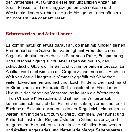
der Vätternsee. Auf Grund dieser fast unzähligen Anzahl an
Seen, Flüssen und der langgezogenen Ostseeküste und
Westküste, finden wir hier eine jede Menge an Ferienhäusern
mit Boot am See oder am Meer.
Sehenswertes und Attraktionen:
Es kommt natürlich etwas darauf an, ob man mit Kindern seinen
Familienurlaub in Schweden verbringt, mit Freunden einen
Angelurlaub plant oder eher als Paar nach Ruhe, Entspannung
und Entschleunigung sucht. Aber sagen wir mal so, das
schwedische Glasreich in Smĺland ist immer einen interessanten
Ausflug wert egel wie sich die Gruppe zusammensetzt. Auch die
Welt von Astrid Lindgren in Vimmerby gefällt mit Sicherheit
vielen Erwachsenen und nicht nur Euch Kindern. Der Fischmarkt
in Strömstad ist ein Eldorado für Fischliebhaber. Macht man
Urlaub in der Nähe von Värnamo, sollte man die Westerstadt
"High Chaparall" besuchen. Und ist man im Winterurlaub,
kommt einfach mal auf den Pisten von Isaberg vorbei und testet
Euch beim Skilaufen. Man muss in der Regel nicht einmal gross
warten, um mit dem Lift zum Gipfel zu kommen. Wer Kunst und
Kultur liebt, ist in der Region Österlen in Skĺne hervorragend
aufgehoben. Hier haben sich zahlreiche Künstler, Handwerker
und Ateliers angesiedelt und bieten jede Menge Sehenswertes.