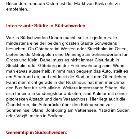
Besonders rund um Ostern ist der Markt von Kivik sehr zu
empfehlen.
Interessante Städte in Südschweden:
Wer in Südschweden Urlaub macht, sollte in jedem Falle
mindestens eine der beiden grössten Städte Schwedens
besuchen. Ob Göteborg im Westen oder Stockholm im Osten,
bieten beide Metropolen eine Unmenge an Sehenswertem für
Gross und Klein. Dabei muss es nicht immer Cityurlaub in
Stockholm oder Göteborg in der Ferienwohnung sein. Wohnt
man etwas ausserhalb, nimmt man bequem das Auto, stellt es
am Stadtrand ab, und entdeckt die Stadt mit den Öffentlichen.
Fährt man nicht gerade in der Rushhour, hat man manchmal
den Bus fast für sich alleine. Weitere interessante Städte, die
sich für eine Erkundungstour anbieten, sind Kalmar mit seiner
pittoresken Altstadt und dem Vasaschloss. Hier liegt auch die
Ölandsbron, die Autobrücke über den Kalmarsund zur
Sonneninsel Öland. Jönköping am Vätternsee, Ystad im Süden
oder Växjö, mitten in Smĺland.
Geheimtip in Südschweden: