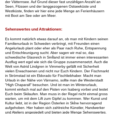
der Vätternsee. Auf Grund dieser fast unzähligen Anzahl an
Seen, Flüssen und der langgezogenen Ostseeküste und
Westküste, finden wir hier eine jede Menge an Ferienhäusern
mit Boot am See oder am Meer.
Sehenswertes und Attraktionen:
Es kommt natürlich etwas darauf an, ob man mit Kindern seinen
Familienurlaub in Schweden verbringt, mit Freunden einen
Angelurlaub plant oder eher als Paar nach Ruhe, Entspannung
und Entschleunigung sucht. Aber sagen wir mal so, das
schwedische Glasreich in Smĺland ist immer einen interessanten
Ausflug wert egel wie sich die Gruppe zusammensetzt. Auch die
Welt von Astrid Lindgren in Vimmerby gefällt mit Sicherheit
vielen Erwachsenen und nicht nur Euch Kindern. Der Fischmarkt
in Strömstad ist ein Eldorado für Fischliebhaber. Macht man
Urlaub in der Nähe von Värnamo, sollte man die Westerstadt
"High Chaparall" besuchen. Und ist man im Winterurlaub,
kommt einfach mal auf den Pisten von Isaberg vorbei und testet
Euch beim Skilaufen. Man muss in der Regel nicht einmal gross
warten, um mit dem Lift zum Gipfel zu kommen. Wer Kunst und
Kultur liebt, ist in der Region Österlen in Skĺne hervorragend
aufgehoben. Hier haben sich zahlreiche Künstler, Handwerker
und Ateliers angesiedelt und bieten jede Menge Sehenswertes.