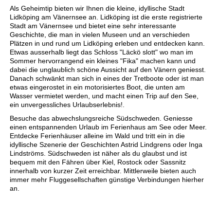
Als Geheimtip bieten wir Ihnen die kleine, idyllische Stadt
Lidköping am Vänernsee an. Lidköping ist die erste registrierte
Stadt am Vänernsee und bietet eine sehr interessante
Geschichte, die man in vielen Museen und an verschieden
Plätzen in und rund um Lidköping erleben und entdecken kann.
Etwas ausserhalb liegt das Schloss "Läckö slott" wo man im
Sommer hervorrangend ein kleines "Fika" machen kann und
dabei die unglaublich schöne Aussicht auf den Vänern geniesst.
Danach schwänkt man sich in eines der Tretboote oder ist man
etwas eingerostet in ein motorisiertes Boot, die unten am
Wasser vermietet werden, und macht einen Trip auf den See,
ein unvergessliches Urlaubserlebnis!.
Besuche das abwechslungsreiche Südschweden. Geniesse
einen entspannenden Urlaub im Ferienhaus am See oder Meer.
Entdecke Ferienhäuser alleine im Wald und tritt ein in die
idyllische Szenerie der Geschichten Astrid Lindgrens oder Inga
Lindströms. Südschweden ist näher als du glaubst und ist
bequem mit den Fähren über Kiel, Rostock oder Sassnitz
innerhalb von kurzer Zeit erreichbar. Mittlerweile bieten auch
immer mehr Fluggesellschaften günstige Verbindungen hierher
an.