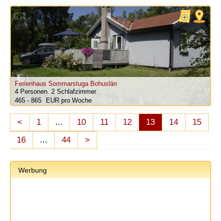
Ferienhaus Sommarstuga Bohuslän
4 Personen.
2 Schlafzimmer
465 - 865
pro Woche
<
1
...
10
11
12
13
14
15
16
...
44
>
Werbung