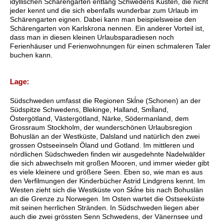
idyllischen Schärengärten entlang Schwedens Küsten, die nicht
jeder kennt und die sich ebenfalls wunderbar zum Urlaub im
Schärengarten eignen. Dabei kann man beispielsweise den
Schärengarten von Karlskrona nennen. Ein anderer Vorteil ist,
dass man in diesen kleinen Urlaubsparadiesen noch
Ferienhäuser und Ferienwohnungen für einen schmaleren Taler
buchen kann.
Lage:
Südschweden umfasst die Regionen Skĺne (Schonen) an der
Südspitze Schwedens, Blekinge, Halland, Smĺland,
Östergötland, Västergötland, Närke, Södermanland, dem
Grossraum Stockholm, der wunderschönen Urlaubsregion
Bohuslän an der Westküste, Dalsland und natürlich den zwei
grossen Ostseeinseln Öland und Gotland. Im mittleren und
nördlichen Südschweden finden wir ausgedehnte Nadelwälder
die sich abwechseln mit großen Mooren, und immer wieder gibt
es viele kleinere und größere Seen. Eben so, wie man es aus
den Verfilmungen der Kinderbücher Astrid Lindgrens kennt. Im
Westen zieht sich die Westküste von Skĺne bis nach Bohuslän
an die Grenze zu Norwegen. Im Osten wartet die Ostseeküste
mit seinen herrlichen Stränden. In Südschweden liegen aber
auch die zwei grössten Senn Schwedens, der Vänernsee und