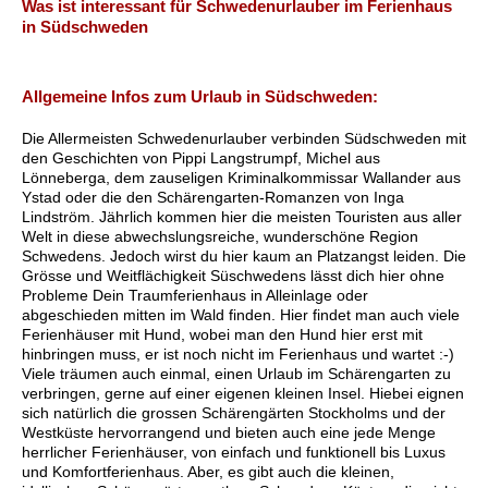
Was ist interessant für Schwedenurlauber im Ferienhaus
in Südschweden
Allgemeine Infos zum Urlaub in Südschweden:
Die Allermeisten Schwedenurlauber verbinden Südschweden mit
den Geschichten von Pippi Langstrumpf, Michel aus
Lönneberga, dem zauseligen Kriminalkommissar Wallander aus
Ystad oder die den Schärengarten-Romanzen von Inga
Lindström. Jährlich kommen hier die meisten Touristen aus aller
Welt in diese abwechslungsreiche, wunderschöne Region
Schwedens. Jedoch wirst du hier kaum an Platzangst leiden. Die
Grösse und Weitflächigkeit Süschwedens lässt dich hier ohne
Probleme Dein Traumferienhaus in Alleinlage oder
abgeschieden mitten im Wald finden. Hier findet man auch viele
Ferienhäuser mit Hund, wobei man den Hund hier erst mit
hinbringen muss, er ist noch nicht im Ferienhaus und wartet :-)
Viele träumen auch einmal, einen Urlaub im Schärengarten zu
verbringen, gerne auf einer eigenen kleinen Insel. Hiebei eignen
sich natürlich die grossen Schärengärten Stockholms und der
Westküste hervorrangend und bieten auch eine jede Menge
herrlicher Ferienhäuser, von einfach und funktionell bis Luxus
und Komfortferienhaus. Aber, es gibt auch die kleinen,