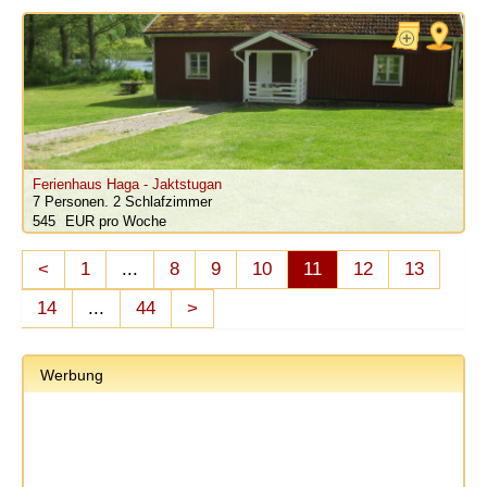
Ferienhaus Haga - Jaktstugan
7 Personen.
2 Schlafzimmer
545
pro Woche
<
1
...
8
9
10
11
12
13
14
...
44
>
Werbung