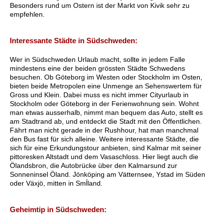
Besonders rund um Ostern ist der Markt von Kivik sehr zu
empfehlen.
Interessante Städte in Südschweden:
Wer in Südschweden Urlaub macht, sollte in jedem Falle
mindestens eine der beiden grössten Städte Schwedens
besuchen. Ob Göteborg im Westen oder Stockholm im Osten,
bieten beide Metropolen eine Unmenge an Sehenswertem für
Gross und Klein. Dabei muss es nicht immer Cityurlaub in
Stockholm oder Göteborg in der Ferienwohnung sein. Wohnt
man etwas ausserhalb, nimmt man bequem das Auto, stellt es
am Stadtrand ab, und entdeckt die Stadt mit den Öffentlichen.
Fährt man nicht gerade in der Rushhour, hat man manchmal
den Bus fast für sich alleine. Weitere interessante Städte, die
sich für eine Erkundungstour anbieten, sind Kalmar mit seiner
pittoresken Altstadt und dem Vasaschloss. Hier liegt auch die
Ölandsbron, die Autobrücke über den Kalmarsund zur
Sonneninsel Öland. Jönköping am Vätternsee, Ystad im Süden
oder Växjö, mitten in Smĺland.
Geheimtip in Südschweden: