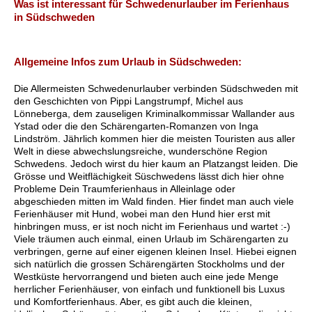
Was ist interessant für Schwedenurlauber im Ferienhaus
in Südschweden
Allgemeine Infos zum Urlaub in Südschweden:
Die Allermeisten Schwedenurlauber verbinden Südschweden mit
den Geschichten von Pippi Langstrumpf, Michel aus
Lönneberga, dem zauseligen Kriminalkommissar Wallander aus
Ystad oder die den Schärengarten-Romanzen von Inga
Lindström. Jährlich kommen hier die meisten Touristen aus aller
Welt in diese abwechslungsreiche, wunderschöne Region
Schwedens. Jedoch wirst du hier kaum an Platzangst leiden. Die
Grösse und Weitflächigkeit Süschwedens lässt dich hier ohne
Probleme Dein Traumferienhaus in Alleinlage oder
abgeschieden mitten im Wald finden. Hier findet man auch viele
Ferienhäuser mit Hund, wobei man den Hund hier erst mit
hinbringen muss, er ist noch nicht im Ferienhaus und wartet :-)
Viele träumen auch einmal, einen Urlaub im Schärengarten zu
verbringen, gerne auf einer eigenen kleinen Insel. Hiebei eignen
sich natürlich die grossen Schärengärten Stockholms und der
Westküste hervorrangend und bieten auch eine jede Menge
herrlicher Ferienhäuser, von einfach und funktionell bis Luxus
und Komfortferienhaus. Aber, es gibt auch die kleinen,