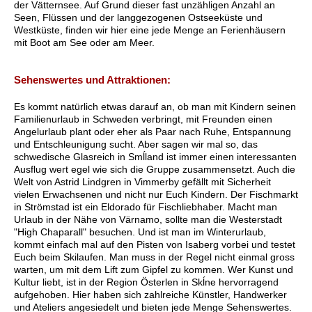
der Vätternsee. Auf Grund dieser fast unzähligen Anzahl an
Seen, Flüssen und der langgezogenen Ostseeküste und
Westküste, finden wir hier eine jede Menge an Ferienhäusern
mit Boot am See oder am Meer.
Sehenswertes und Attraktionen:
Es kommt natürlich etwas darauf an, ob man mit Kindern seinen
Familienurlaub in Schweden verbringt, mit Freunden einen
Angelurlaub plant oder eher als Paar nach Ruhe, Entspannung
und Entschleunigung sucht. Aber sagen wir mal so, das
schwedische Glasreich in Smĺland ist immer einen interessanten
Ausflug wert egel wie sich die Gruppe zusammensetzt. Auch die
Welt von Astrid Lindgren in Vimmerby gefällt mit Sicherheit
vielen Erwachsenen und nicht nur Euch Kindern. Der Fischmarkt
in Strömstad ist ein Eldorado für Fischliebhaber. Macht man
Urlaub in der Nähe von Värnamo, sollte man die Westerstadt
"High Chaparall" besuchen. Und ist man im Winterurlaub,
kommt einfach mal auf den Pisten von Isaberg vorbei und testet
Euch beim Skilaufen. Man muss in der Regel nicht einmal gross
warten, um mit dem Lift zum Gipfel zu kommen. Wer Kunst und
Kultur liebt, ist in der Region Österlen in Skĺne hervorragend
aufgehoben. Hier haben sich zahlreiche Künstler, Handwerker
und Ateliers angesiedelt und bieten jede Menge Sehenswertes.