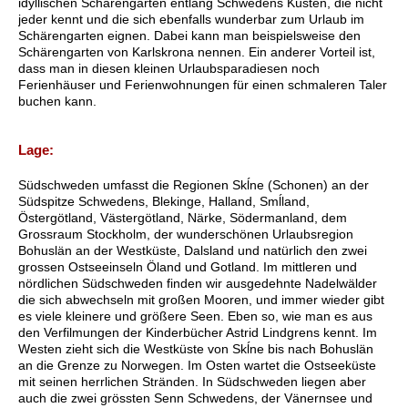
idyllischen Schärengärten entlang Schwedens Küsten, die nicht
jeder kennt und die sich ebenfalls wunderbar zum Urlaub im
Schärengarten eignen. Dabei kann man beispielsweise den
Schärengarten von Karlskrona nennen. Ein anderer Vorteil ist,
dass man in diesen kleinen Urlaubsparadiesen noch
Ferienhäuser und Ferienwohnungen für einen schmaleren Taler
buchen kann.
Lage:
Südschweden umfasst die Regionen Skĺne (Schonen) an der
Südspitze Schwedens, Blekinge, Halland, Smĺland,
Östergötland, Västergötland, Närke, Södermanland, dem
Grossraum Stockholm, der wunderschönen Urlaubsregion
Bohuslän an der Westküste, Dalsland und natürlich den zwei
grossen Ostseeinseln Öland und Gotland. Im mittleren und
nördlichen Südschweden finden wir ausgedehnte Nadelwälder
die sich abwechseln mit großen Mooren, und immer wieder gibt
es viele kleinere und größere Seen. Eben so, wie man es aus
den Verfilmungen der Kinderbücher Astrid Lindgrens kennt. Im
Westen zieht sich die Westküste von Skĺne bis nach Bohuslän
an die Grenze zu Norwegen. Im Osten wartet die Ostseeküste
mit seinen herrlichen Stränden. In Südschweden liegen aber
auch die zwei grössten Senn Schwedens, der Vänernsee und