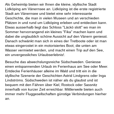
Als Geheimtip bieten wir Ihnen die kleine, idyllische Stadt
Lidköping am Vänernsee an. Lidköping ist die erste registrierte
Stadt am Vänernsee und bietet eine sehr interessante
Geschichte, die man in vielen Museen und an verschieden
Plätzen in und rund um Lidköping erleben und entdecken kann.
Etwas ausserhalb liegt das Schloss "Läckö slott" wo man im
Sommer hervorrangend ein kleines "Fika" machen kann und
dabei die unglaublich schöne Aussicht auf den Vänern geniesst.
Danach schwänkt man sich in eines der Tretboote oder ist man
etwas eingerostet in ein motorisiertes Boot, die unten am
Wasser vermietet werden, und macht einen Trip auf den See,
ein unvergessliches Urlaubserlebnis!.
Besuche das abwechslungsreiche Südschweden. Geniesse
einen entspannenden Urlaub im Ferienhaus am See oder Meer.
Entdecke Ferienhäuser alleine im Wald und tritt ein in die
idyllische Szenerie der Geschichten Astrid Lindgrens oder Inga
Lindströms. Südschweden ist näher als du glaubst und ist
bequem mit den Fähren über Kiel, Rostock oder Sassnitz
innerhalb von kurzer Zeit erreichbar. Mittlerweile bieten auch
immer mehr Fluggesellschaften günstige Verbindungen hierher
an.