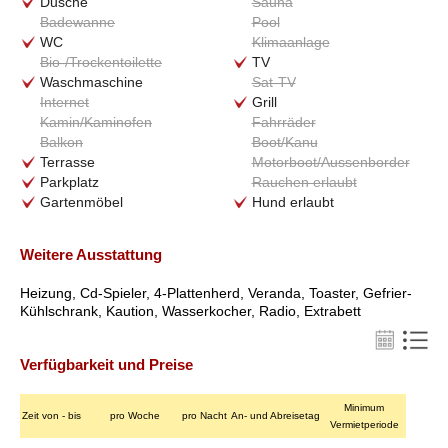
Dusche
Sauna
Badewanne
Pool
WC
Klimaanlage
Bio-/Trockentoilette
TV
Waschmaschine
Sat-TV
Internet
Grill
Kamin/Kaminofen
Fahrräder
Balkon
Boot/Kanu
Terrasse
Motorboot/Aussenborder
Parkplatz
Rauchen erlaubt
Gartenmöbel
Hund erlaubt
Weitere Ausstattung
Heizung
,
Cd-Spieler
,
4-Plattenherd
,
Veranda
,
Toaster
,
Gefrier-
Kühlschrank
,
Kaution
,
Wasserkocher
,
Radio
,
Extrabett
Verfügbarkeit und Preise
Minimum
Zeit von - bis
pro Woche
pro Nacht
An- und Abreisetag
Vermietperiode