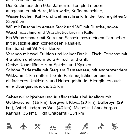
Die Küche aus den 60er Jahren ist komplett modern
ausgestattet mit Herd, Mikrowelle, Kaffeemaschine,
Wasserkocher, Kühl- und Gefrierschrank. In der Küche gibt es 5
Sitzplätze.
WC mit Dusche im ersten Stock und WC mit Dusche, sowie
Waschmaschine und Wäschetrockner im Keller.
Ein Wohnzimmer mit Sofa und Sesseln sowie einem Fernseher
mit ausschließlich kostenlosen Kanälen.
Breitband mit WLAN inklusive.
Veranda mit zwei Stühlen und kleiner Bank + Tisch. Terrasse mit
4 Stühlen und einem Sofa + Tisch und Grill.
Große Rasenfläche zum Spielen und Spielen.
Schöne Badestelle mit Steg am Ramsensee, mit angrenzendem
Wildzaun, 1 km entfernt. Gute Parkmöglichkeiten und ein
einfacheres Umkleide- und Nebengebäude. Hier gibt es auch
eine Übungsrunde, ca. 2,5 km
Sehenswürdigkeiten und Ausflugsziele sind Ädelfors mit
Goldwaschen (15 km), Bergwerk Kleva (20 km), Bullerbyn (29
km), Astrid Lindgrens Welt (40 km), Michel in Lönnebergas
Katthult (35 km), High Chaparral (134 km )
-
-
-
1 km
1 km
400 m
-
-