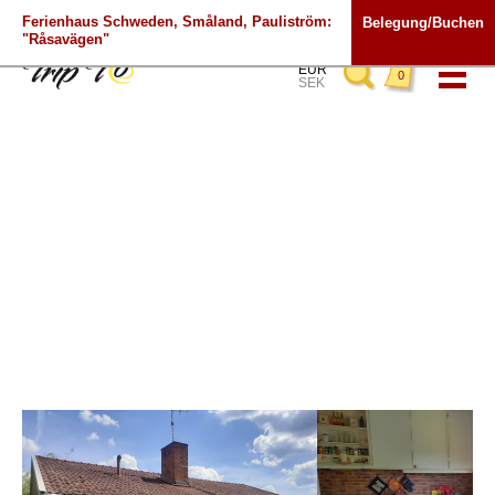
Ferienhaus
Schweden, Småland, Pauliström:
Belegung/Buchen
"Råsavägen"
EUR
0
SEK