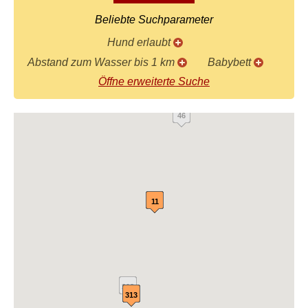
Beliebte Suchparameter
Hund erlaubt
Abstand zum Wasser bis 1 km
Babybett
Öffne erweiterte Suche
46
11
308
313