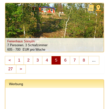
Ferienhaus Sörsjön
7 Personen.
3 Schlafzimmer
605 - 700
pro Woche
<
1
2
3
4
5
6
7
8
...
27
>
Werbung