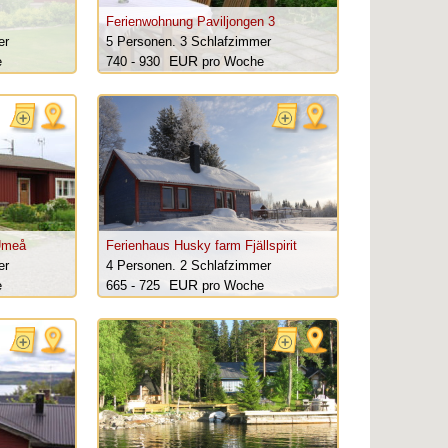
Ferienwohnung Paviljongen 3
er
5 Personen.
3 Schlafzimmer
e
740 - 930
pro Woche
Umeå
Ferienhaus Husky farm Fjällspirit
er
4 Personen.
2 Schlafzimmer
e
665 - 725
pro Woche