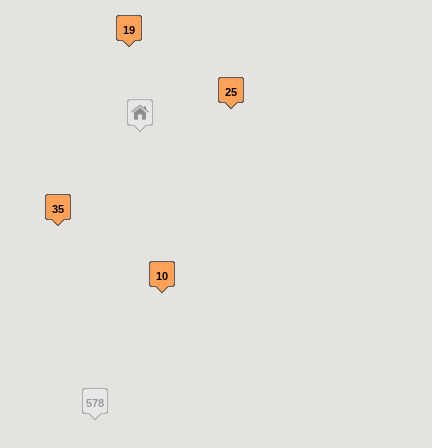
19
25
35
10
578