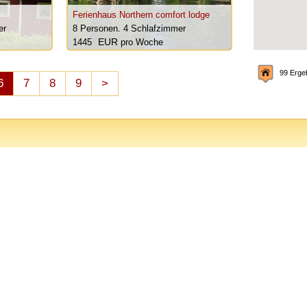
Ferienhaus Northern comfort lodge
er
8 Personen.
4 Schlafzimmer
1445
pro Woche
99 Erge
6
7
8
9
>