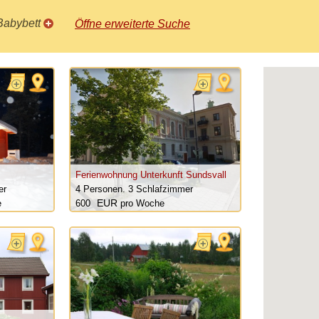
Babybett
Öffne erweiterte Suche
Ferienwohnung Unterkunft Sundsvall
er
4 Personen.
3 Schlafzimmer
e
600
pro Woche