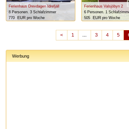
Ferienhaus Drevdagen Idrefjäll
Ferienhaus Valsjöbyn 2
8 Personen.
3 Schlafzimmer
6 Personen.
1 Schlafzimm
770
pro Woche
505
pro Woche
<
1
...
3
4
5
Werbung