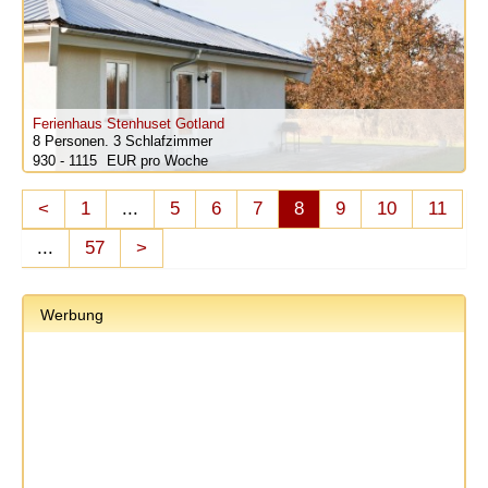
Ferienhaus Stenhuset Gotland
8 Personen.
3 Schlafzimmer
930 - 1115
pro Woche
<
1
...
5
6
7
8
9
10
11
...
57
>
Werbung