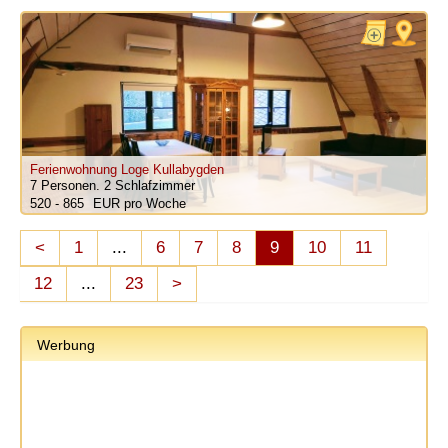
Ferienwohnung Loge Kullabygden
7 Personen.
2 Schlafzimmer
520 - 865
pro Woche
<
1
...
6
7
8
9
10
11
12
...
23
>
Werbung