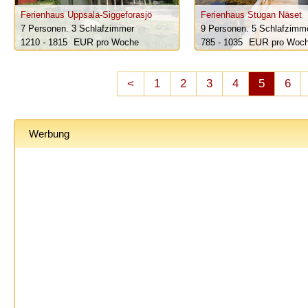
Ferienhaus Uppsala-Siggeforasjö
Ferienhaus Stugan Näset
7 Personen.
3 Schlafzimmer
9 Personen.
5 Schlafzimm
1210 - 1815
pro Woche
785 - 1035
pro Woc
<
1
2
3
4
5
6
Werbung