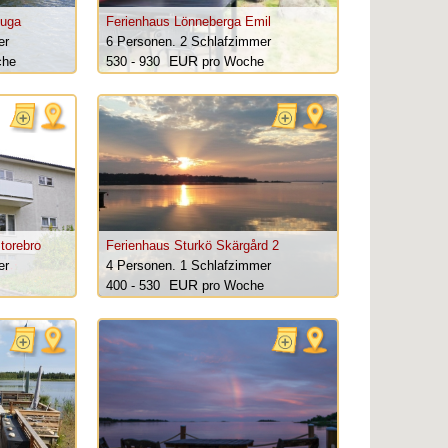
tuga
Ferienhaus Lönneberga Emil
er
6 Personen.
2 Schlafzimmer
che
530 - 930
pro Woche
torebro
Ferienhaus Sturkö Skärgård 2
er
4 Personen.
1 Schlafzimmer
400 - 530
pro Woche