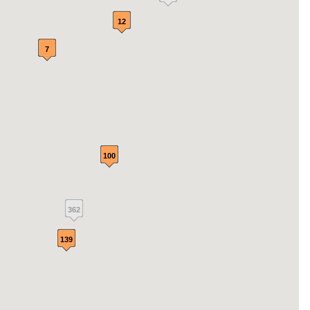
12
7
100
362
139