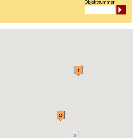
Objektnummer
3
7
10
38