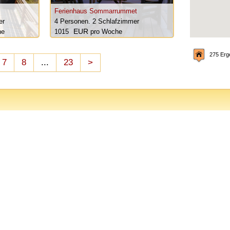
Ferienhaus Sommarrummet
er
4 Personen.
2 Schlafzimmer
he
1015
pro Woche
275 Erg
7
8
...
23
>