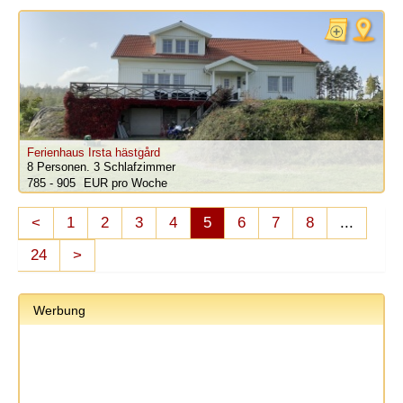
Ferienhaus Irsta hästgård
8 Personen.
3 Schlafzimmer
785 - 905
pro Woche
<
1
2
3
4
5
6
7
8
...
24
>
Werbung