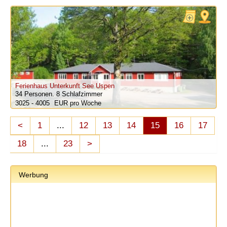
Ferienhaus Unterkunft See Uspen
34 Personen.
8 Schlafzimmer
3025 - 4005
pro Woche
<
1
...
12
13
14
15
16
17
18
...
23
>
Werbung