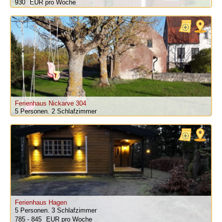
930
pro Woche
Ferienhaus Nickarve 304
5 Personen.
2 Schlafzimmer
Ferienhaus Hagen
5 Personen.
3 Schlafzimmer
785 - 845
pro Woche